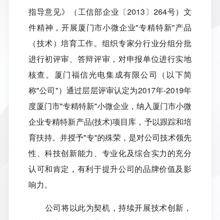
指导意见》（工信部企业〔
2013
〕
264
号）文
件精神，开展厦门市小微企业
"
专精特新
"
产品
（技术）培育工作。组织专家分行业分组分批
进行初评审、答辩评审，对申报单位进行实地
核查。厦门福信光电集成有限公司（以下简
称
"
公司
"
）通过层层评审认定为
2017
年
-2019
年
度厦门市
"
专精特新
"
小微企业，纳入厦门市小微
企业专精特新产品
(
技术
)
项目库，予以跟踪和培
育扶持。并授予
"
专
"
的殊荣，是对公司技术领先
性、科技创新能力、专业化及综合实力的充分
认可和肯定，有利于提升公司的品牌价值及影
响力。
公司将以此为契机，持续开展技术创新，