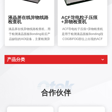
液晶屏在线异物线路
ACF导电粒子压痕
检查机
+异物检查机
液晶屏在线异物线路检查机，用
ACF导电粒子压痕+异物检查机
于检测液晶面板Bonding前后产
是用于检测液晶面板Bonding段
品缺陷的AOI设备，主要检测异
COG和FOG部位上出现的ACF
物、腐蚀、划伤等缺陷，从而提
导电粒子压痕情况以及Bonding
高产线良率和生产厂家的制程控
异物，包括导电粒子的数量、分
制能力。
布、压痕强度、偏位、各类异物
产品分类
等。其核心技术是运用红外和微
分干涉技术，采用线扫相机对液
晶面板COG、FOG上Bump区域
进行光学成像，通过传统图像算
法和AI深度学习算法对图像进行
分析，最终确认该目标检测对象
是否合格。
合作伙伴