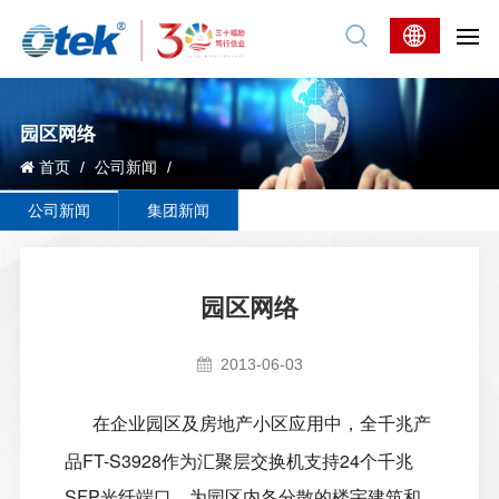
园区网络
首页
/
公司新闻
/
公司新闻
集团新闻
园区网络
2013-06-03
在企业园区及房地产小区应用中，全千兆产
品
FT-S3928
作为汇聚层交换机支持
24
个千兆
SFP
光纤端口，为园区内各分散的楼宇建筑和