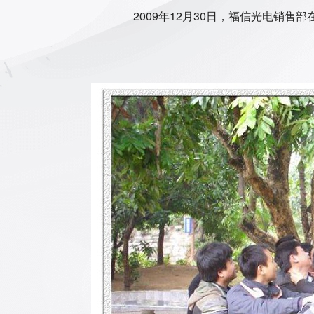
2009
年
12
月
30
日，福信光电销售部