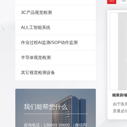
3C产品视觉检测
AI人工智能系统
作业过程AI监测/SOP动作监测
半导体视觉检测
其它视觉检测设备
储液袋/
由于医
我们能帮您什么
质量必
方法是
劳动强
咨询电话：136069 39600 （微信同