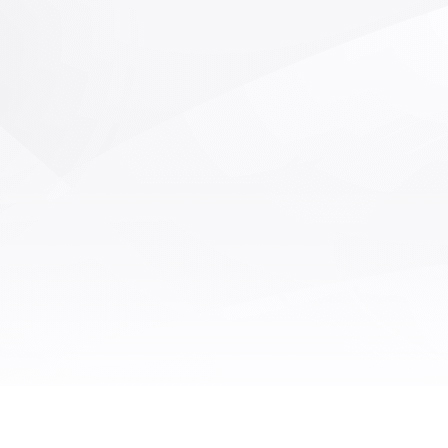
仅消耗大量的人力，造成生产成本
，同时也制约了整条生产线的效
基于机器视觉的智能储液袋/储液软
AOI检查机，融合了图像处理技
子与通信、机械设计、控制技术
对储液袋中目标异物特点，设计出
械系统和配套成像光源系统，分析
成像特征，提出具有较强鲁棒性的
物识别算法并配合电气控制系统完
分离，设备具有非接触、检测准确
精度高、速度快等特点； 使用设
可以提高异物检测的效率以及准确
免异物不良产品流入下一工序，提
品的合格率。 储液袋/输液袋在生
中不可避免地会混入少量微小不溶
比如塑料屑、纤维、毛发等。如果
物被输入到人体当中，就会造成一
害，严重者甚至会因此失去宝贵的
因此，国家标准强制性要求每瓶