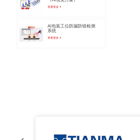
（每袋
查看更多
器主要
种。针
AI包装工位防漏防错检测
已经从
系统
段，国
查看更多
越来越
没有成
检。工
工人易
服人工
度和经
检测算
视觉研
术，根
动学特
制方法
最后根
成