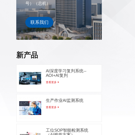
号）（总机）
动，不
的上升
率。 
联系我们
袋异物
术、电
等，针
检测机
新产品
了异物
目标异
成次品
AI深度学习复判系统--
AOI+AI复判
率高、
查看更多
备检测
性，避
高了产
生产作业AI监测系统
产过程
查看更多
异物，
这些异
定的伤
工位SOP智能检测系统
生命。
（AI视觉方案）