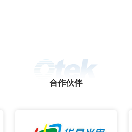
）输液产品必须进行灯检。包装容
有玻璃瓶、塑料瓶和输液软袋三
对玻璃瓶和塑料瓶中的异物检查，
人工阶段逐步进入自动化检测阶
内外都有产品问世。但是针对使用
广、性能更好的输液软袋，国内还
熟的产品问世，完全使用人工灯
人灯检受客观因素影响较大，并且
疲劳,检测结果不稳定，因此为了克
灯检的弊端及提高工厂的自动化程
济效益，研究输液软袋中微小异物
合作伙伴
法具有重要的应用价值。基于机器
究了输液软袋中微小异物检测技
据输液软袋及袋内杂质的光学和运
性，设计了预处理、光照及光源控
，提高拍摄图片的质量及对比度，
据拍摄的图片开发了专用算法，完
了输液软袋中的异物检测。