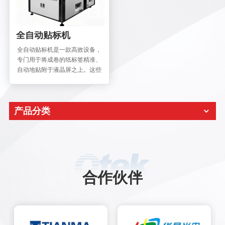
全自动贴标机
全自动贴标机是一款高效设备，
专门用于将成卷的纸标签精准、
自动地贴附于液晶屏之上。这些
标签背面自带粘胶，整齐地排列
在光滑底纸上，经过贴标机内置
的精密剥标机构，能够准确无误
产品分类
地实现自动剥离。 全自动贴标机
能够捕捉到流水线上显示屏的位
置，通过视觉系统精准识别其坐
标。全自动贴标机的吸头在
Feeder处准确抓取标签后，采用
全景定位技术精确识别标签坐
标。随后，根据机器内部高度优
合作伙伴
化的算法，迅速将标签与显示屏
上需要贴附的位置坐标进行精确
匹配，最后准确无误地贴覆在产
品上，确保了极高的贴附精度。
如今，全自动贴标机已成为显示