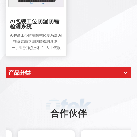
AI包装工位防漏防错
检测系统
AI包装工位防漏防错检测系统 AI
视觉装箱防漏防错检测系统
一、业务痛点分析 1. 人工依赖
度高 人员长时间作业易疲
劳，导致包装过程中出现**漏
装、错装**等问题，质量稳定性
产品分类
难以保障。 2. 换型频繁挑战
某些行业日均换型3-5次，人工
频繁切换作业模式易出错，适应
性不足。 3. 追溯能力缺失 新
能源汽车等行业要求全流程可追
溯，但传统方式缺乏过程数据记
录，难以精准锁定问题批次。
合作伙伴