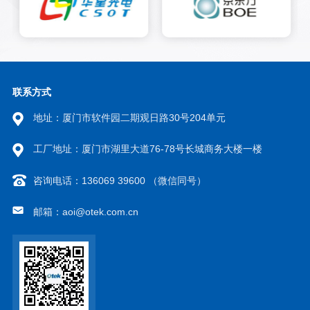
技术，对颗粒物料进行高效计
数，替代传统人工点数，显著提
升生产效率和准确性。数粒机有
很多种，有光电（利用光电感应
计数）数粒机，有视觉（相机识
别）数粒机；视觉数粒机计数有
以下优点： 1. 准确计数：视觉
联系方式
数粒机可以通过图像处理算法准
地址：厦门市软件园二期观日路30号204单元
确计数，避免传统的光电计数机
无法准确计数的问题。 2. 提高
效率：视觉数粒机具有较高的计
工厂地址：厦门市湖里大道76-78号长城商务大楼一楼
数速度，能够迅速完成大量物料
的计数和包装，提高生产效率。
咨询电话：136069 39600 （微信同号）
3. 检测缺陷：视觉数粒机可以通
过图像检测功能，及时发现物料
邮箱：aoi@otek.com.cn
的缺陷或异常情况，保证产品质
量。【可扩展功能】