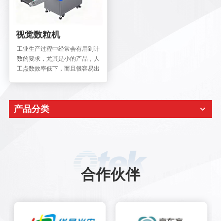
视觉数粒机
工业生产过程中经常会有用到计
数的要求，尤其是小的产品，人
工点数效率低下，而且很容易出
错，工人在点数过程中容易产生
视觉疲劳，多点或漏点的情况时
常出现。普通的产品我们可以用
产品分类
称重的方式解决，但是称重设备
也是不能保证100%准确无误
的。尤其是贵重的产品，数量的
不对，可能对企业的品牌形象或
企业本身产生不利影响。为此，
一种新兴计数方式—自动数粒
机，应运而生。 数粒机（颗粒计
合作伙伴
数机）是一种用于自动、快速、
准确计数颗粒状物料的自动化设
备，广泛应用于制药、食品、化
工、种子、五金件、电子元件等
行业。它通过光学或振动传感等