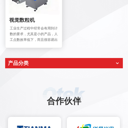
视觉数粒机
工业生产过程中经常会有用到计
数的要求，尤其是小的产品，人
工点数效率低下，而且很容易出
错，工人在点数过程中容易产生
视觉疲劳，多点或漏点的情况时
常出现。普通的产品我们可以用
产品分类
称重的方式解决，但是称重设备
也是不能保证100%准确无误
的。尤其是贵重的产品，数量的
不对，可能对企业的品牌形象或
企业本身产生不利影响。为此，
一种新兴计数方式—自动数粒
机，应运而生。 数粒机（颗粒计
合作伙伴
数机）是一种用于自动、快速、
准确计数颗粒状物料的自动化设
备，广泛应用于制药、食品、化
工、种子、五金件、电子元件等
行业。它通过光学或振动传感等