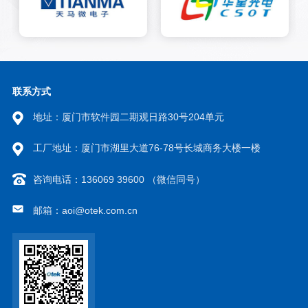
技术，对颗粒物料进行高效计
数，替代传统人工点数，显著提
升生产效率和准确性。数粒机有
很多种，有光电（利用光电感应
计数）数粒机，有视觉（相机识
别）数粒机；视觉数粒机计数有
以下优点： 1. 准确计数：视觉
联系方式
数粒机可以通过图像处理算法准
地址：厦门市软件园二期观日路30号204单元
确计数，避免传统的光电计数机
无法准确计数的问题。 2. 提高
效率：视觉数粒机具有较高的计
工厂地址：厦门市湖里大道76-78号长城商务大楼一楼
数速度，能够迅速完成大量物料
的计数和包装，提高生产效率。
咨询电话：136069 39600 （微信同号）
3. 检测缺陷：视觉数粒机可以通
过图像检测功能，及时发现物料
邮箱：aoi@otek.com.cn
的缺陷或异常情况，保证产品质
量。【可扩展功能】