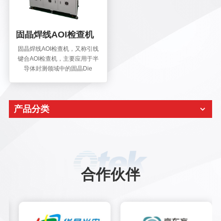
固晶焊线AOI检查机
固晶焊线AOI检查机，又称引线
键合AOI检查机，主要应用于半
导体封测领域中的固晶Die
Bonding和焊线Wire Bonding后
的缺陷进行高效的AOI检测，具
有高速度、高精度及高检查覆盖
产品分类
率等特点。具有完全自主知识产
权的光学系统模组和核心检测算
法，以及AI深度学习算法，适用
于检测固晶和焊线制程中出现的
晶粒表面、焊点、焊线以及框架
表面多种缺陷。
合作伙伴