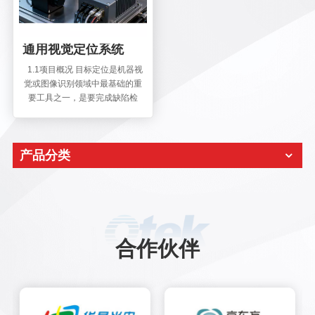
通用视觉定位系统
1.1项目概况 目标定位是机器视
觉或图像识别领域中最基础的重
要工具之一，是要完成缺陷检
测、目标抓取、目标作业、定位
识别等操作的必要前提。通用定
位是一个稳定的、高精度的、用
产品分类
于在任何未知图像中搜索任意指
定目标的通用图像定位软件。它
可以搜索指定目标图像是否存
在；可以找到指定目标的精确位
置和旋转角度。 通用视觉定位广
泛应用于生产线上的工件定位、
工业机器人的准确抓取。对于需
合作伙伴
要定位的零部件和特征（如螺丝
孔、点胶孔、焊锡点等）来说，
通用视觉定位是视觉检测处理量
最大和最为可靠的工具。 系统采
用了图形匹配和模板匹配等视觉