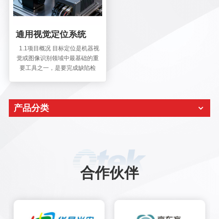
通用视觉定位系统
1.1项目概况 目标定位是机器视
觉或图像识别领域中最基础的重
要工具之一，是要完成缺陷检
测、目标抓取、目标作业、定位
识别等操作的必要前提。通用定
位是一个稳定的、高精度的、用
产品分类
于在任何未知图像中搜索任意指
定目标的通用图像定位软件。它
可以搜索指定目标图像是否存
在；可以找到指定目标的精确位
置和旋转角度。 通用视觉定位广
泛应用于生产线上的工件定位、
工业机器人的准确抓取。对于需
合作伙伴
要定位的零部件和特征（如螺丝
孔、点胶孔、焊锡点等）来说，
通用视觉定位是视觉检测处理量
最大和最为可靠的工具。 系统采
用了图形匹配和模板匹配等视觉