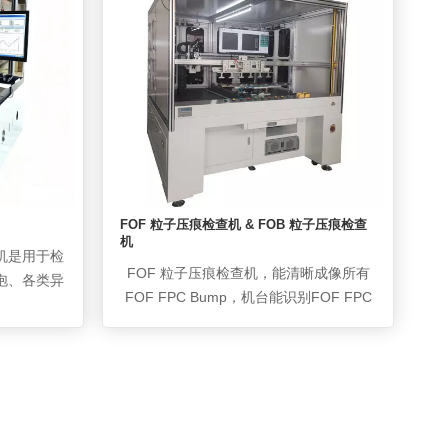
针孔、凹凸
1、检测系统是可以针对各种尺寸分辨率
的成品LED屏进行的点灯、外观检查；
2、可以针对LED检测过程中的灰尘，进
行清除并自动识别，降低检测误识别
率； 3、产品检测精度：最小检测能
力，LED屏每一个像素的缺陷； 4、检测
速度：实现产品全检测（红绿蓝黑白灰各
种颜色）整个检测时间<1分钟；<1分钟；
FOF 粒子压痕检查机 & FOB 粒子压痕检查
机
机是用于检
FOF 粒子压痕检查机，能清晰成像所有
气泡、各类异
FOF FPC Bump，机台能识别FOF FPC
阵相机进行
邦定区各Bump导电粒子，根据机台设
过软件算法
定，判断Bump导电粒子分布、强度（粒
设计不同的
子清晰度）、数量，可准确判断是否有压
可根据算法
痕不良（单 Bump内符合强度的导电粒子
控该条生产
数小于设定值）和偏移（导电粒子分布超
时设备报警
出机台设定范围）； FOB 粒子压痕检查
不良品的产