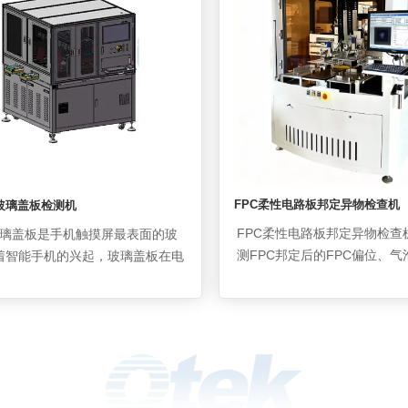
异物、脏污、白点、气泡、
准则并有效排除干扰，成功判定边
等。
裂、贝壳、崩边、崩角等缺陷类
立判据避免重复判断，可同时检测
多个缺陷。
FPC柔性电路板邦定异物检查机
OI玻璃盖板检测机
FPC柔性电路板邦定异物检查
璃盖板是手机触摸屏最表面的玻
测FPC邦定后的FPC偏位、
着智能手机的兴起，玻璃盖板在电
物、粒子缺失等缺陷。 采用面
的应用极其广泛，它是贴合在触摸
双面拍摄，取摄不良图片，通
表层作为保护屏幕和美化产品的作
将不良提取，根据不同的不良
盖板缺陷自动检测在智能手机领域
软件算法来处理及分类，另外
是困扰行业多年的技术瓶颈，产品
阈值来调整检测规格。 实时监
陷检测都需要很高的检测精度和可
线的邦定质量，出现批量不良
光效果来做保证，尤其是覆膜后的
提醒员工及时处理，大大减低