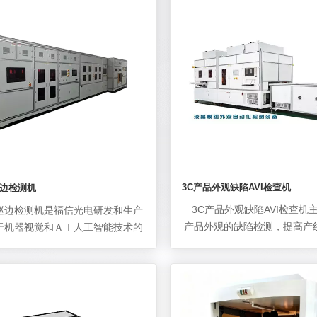
脏污）、腐蚀、毛刺等。设备可广
于LCD液晶屏行业、触摸屏行业、
业和LED行业等领域，实现对玻璃
性基板（PET、CPI等）的ITO线
、银浆线路等的快速检测。
3C产品外观缺陷AVI检查机
边检测机
3C产品外观缺陷AVI检查机主
巡边检测机是福信光电研发和生产
产品外观的缺陷检测，提高产
于机器视觉和ＡＩ人工智能技术的
产厂家的制程控制能力。主要
巡边检测机台集光、机、电、软
括手机、笔记本电脑、平板电
法于一体，主要应用于液晶屏生产
组、可穿戴设备、电视等。 可
边缘缺陷自动检测，实现机器换
有：表面划痕、铁壳/塑料件毛
实际应用中，对液晶屏边缘样本图
压伤、崩边、缺口、暗裂、毛
像处理后提取出疑似缺陷区域，建