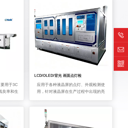
心技术是运用红外和微分干涉技术，采用
线扫相机对液晶面板COG、FOG上Bump
区域进行光学成像，通过传统图像算法和
AI深度学习算法对图像进行分析，最终确
认该目标检测对象是否合格。
LCD/OLED/背光 画面点灯检
要用于3C
应用于各种液晶屏的点灯、外观检测使
线良率和生
用，针对液晶屏在生产过程中出现的亮
应用领域包
点、漏光、白点、异物、斑纹、MURA、
脑、液晶模
黑点、颜色不均、划伤、气泡、褶皱等缺
检测的缺陷
陷进行自动化光学检测。 API 可针对偏贴
刺、破损、
前及偏贴后的显示面板进行点灯模拟检
刺、翘曲、
测，观察是否有瑕疵产生。 主要特点：