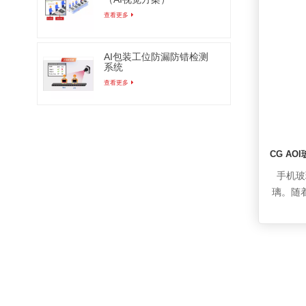
立判断
查看更多
缘的延
型，建
AI包装工位防漏防错检测
系统
查看更多
CG A
手机玻
璃。随
子行业
屏的最
用。而
被认为
表面缺
靠的打