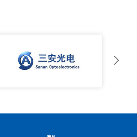
机，能清晰成像所有FOB Bump，机台能
岗位。
识别FOB 邦定区各Bump导电粒子，根据
机台设定，判断Bump导电粒子分布、强
度（粒子清晰度）、数量，可准确判断是
否有压痕不良（单 Bump内符合强度的导
电粒子数小于设定值）和偏移（导电粒子
分布超出机台设定范围）； FOF：FPC
与FPC之间的Film on Film（以下简称
FOF）技术，这通常指的是将两块或多块
柔性电路板通过某种方式贴合在一起，以
实现更复杂的电路连接或功能集成；
FOB：FPC与PCB之间的Film on
Board（以下简称FOB）技术，用于柔性
电路板（FPC）与刚性电路板（PCB）的
连接； FOF和FOB这些技术在电子产品
的小型化、轻量化、高可靠性等方面具有
重要意义。
产品