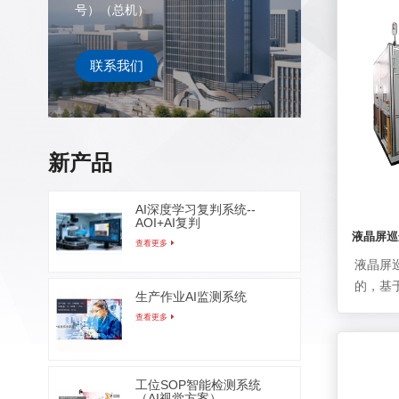
异物（
号）（总机）
泛应用
光伏行
联系我们
基板或柔
路
新产品
AI深度学习复判系统--
AOI+AI复判
液晶屏巡
查看更多
液晶屏
的，基
生产作业AI监测系统
液晶屏
查看更多
件、算
制程中
人。在
工位SOP智能检测系统
像经图
（AI视觉方案）